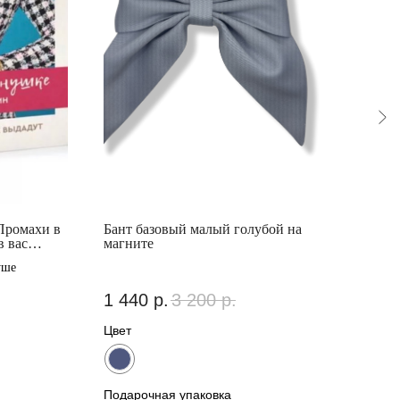
Промахи в
Бант базовый малый голубой на
Бант
в вас
магните
цвет
уше
1 440
р.
3 200
р.
3 3
Цвет
Цвет
Подарочная упаковка
Пода