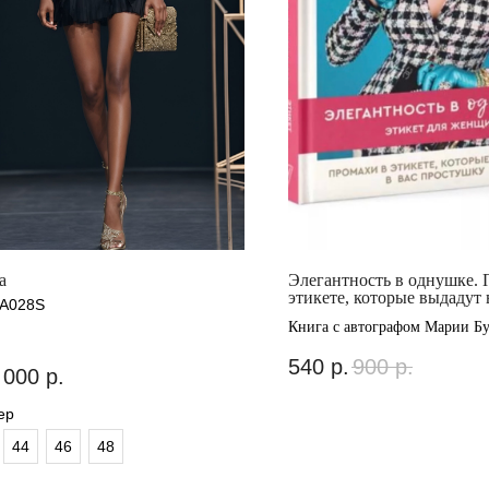
a
Элегантность в однушке. 
этикете, которые выдадут 
A028S
простушку
Книга с автографом Марии Б
540
р.
900
р.
 000
р.
ер
44
46
48